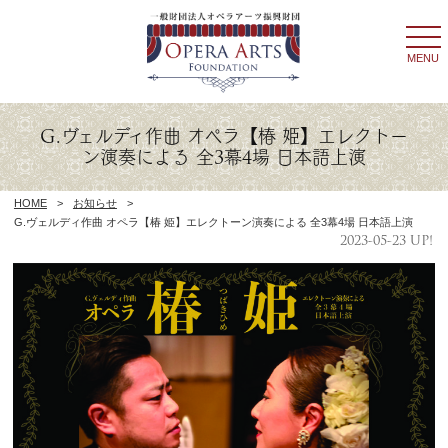
togg
navi
MENU
G.ヴェルディ作曲 オペラ【椿 姫】エレクトー
ン演奏による 全3幕4場 日本語上演
HOME
>
お知らせ
>
G.ヴェルディ作曲 オペラ【椿 姫】エレクトーン演奏による 全3幕4場 日本語上演
2023-05-23 UP!