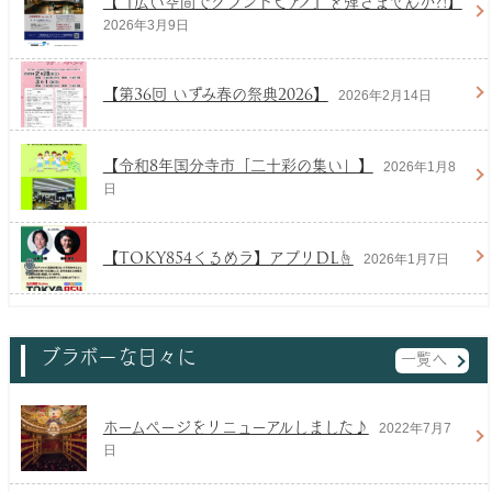
【『広い空間でグランドピアノ』を弾きませんか?!】
2026年3月9日
【第36回 いずみ春の祭典2026】
2026年2月14日
【令和8年国分寺市「二十彩の集い」】
2026年1月8
日
【TOKY
854くるめラ】アプリDL☝
2026年1月7日
ブラボーな日々に
一覧へ
ホームページをリニューアルしました♪
2022年7月7
日