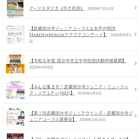
アーツスタジオ《空き状況》
2026年7月14日
【武蔵国分寺ジュニアコーラス＆女声合唱団
Hardenbergiaワクワクコンサート】
2026年8月3
日
【令和８年度 国分寺市立中学校部活動地域展開】
2026年4月6日
【みんな集まれ！武蔵国分寺ジュニア・ミュージッ
ク・ソサエティ(JMS)】
2026年4月6日
【第１回武蔵国分寺ジュニアウインズ・武蔵国分寺ジ
ュニアコーラス演奏会】
2026年3月14日