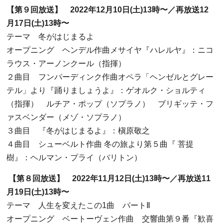
【第９回放送】
2022
年
12
月
10
日
(
土
)13
時〜／再放送
12
月
17
日
(
土
)13
時〜
テーマ 冬がはじまるよ
オープニング ヘンデル作曲メサイヤ『ハレルヤ』：ニコ
ラウス・アーノンクール（指揮）
２曲目 フンパーディンク作曲オペラ「ヘンゼルとグレー
テル」より『踊りましょうよ』：ゲオルク・ショルティ
（指揮） ルチア・ポップ（ソプラノ） ブリギッテ・フ
ァスベンダー（メゾ・ソプラノ）
３曲目 『冬がはじまるよ』：槇原敬之
４曲目 シューベルト作曲
冬の旅より第５曲『
菩提
樹』：ヘルマン・プライ（バリトン）
【第８回放送】
2022
年
11
月
12
日
(
土
)13
時〜／再放送
11
月
19
日
(
土
)13
時〜
テーマ 人生を変えたこの
1
曲 パート
Ⅱ
オープニング ベートーヴェン作曲 交響曲第９番『歓喜