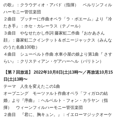
の歌』：クラウディオ・アバド（指揮） ベルリンフィル
ハーモニー管弦楽団
２曲目 プッチーに作曲オペラ「ラ・ボエーム」より『冷
たき手』：ホセ・カレーラス（テノール）
３曲目 やなせたかし作詞
藤家虹二作曲『おかあさん
顔」：藤家虹二クインテット＆ボニージャックス（みんな
のうた名曲
100
歌）
４曲目 シューベルト作曲
水車小屋の娘より第
1
曲『
さす
らい』：クリスティアン・ゲアハーヘル（バリトン）
【第７回放送】
2022
年
10
月
8
日
(
土
)13
時〜／再放送
10
月
15
日
(
土
)13
時〜
テーマ 人生を変えたこの
1
曲
オープニング モーツァルト作曲オペラ「フィガロの結
婚」より『序曲』：ヘルベルト・フォン・カラヤン（指
揮） ウィーンフィルハーモニー管弦楽団
２曲目 『君に、胸キュン。』：イエローマジックオーケ