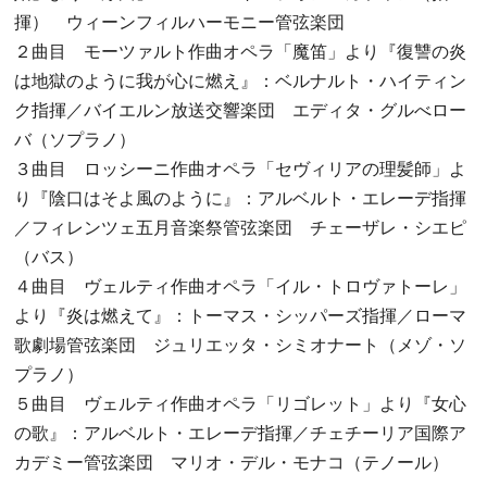
揮） ウィーンフィルハーモニー管弦楽団
２曲目 モーツァルト作曲オペラ「魔笛」より『復讐の炎
は地獄のように我が心に燃え』：ベルナルト・ハイティン
ク指揮／バイエルン放送交響楽団 エディタ・グルべロー
バ（ソプラノ）
３曲目 ロッシーニ作曲オペラ「セヴィリアの理髪師」よ
り『陰口はそよ風のように』：アルベルト・エレーデ指揮
／フィレンツェ五月音楽祭管弦楽団 チェーザレ・シエピ
（バス）
４曲目 ヴェルティ作曲オペラ「イル・トロヴァトーレ」
より『炎は燃えて』：トーマス・シッパーズ指揮／ローマ
歌劇場管弦楽団 ジュリエッタ・シミオナート（メゾ・ソ
プラノ）
５曲目 ヴェルティ作曲オペラ「リゴレット」より『女心
の歌』：アルベルト・エレーデ指揮／チェチーリア国際ア
カデミー管弦楽団 マリオ・デル・モナコ（テノール）