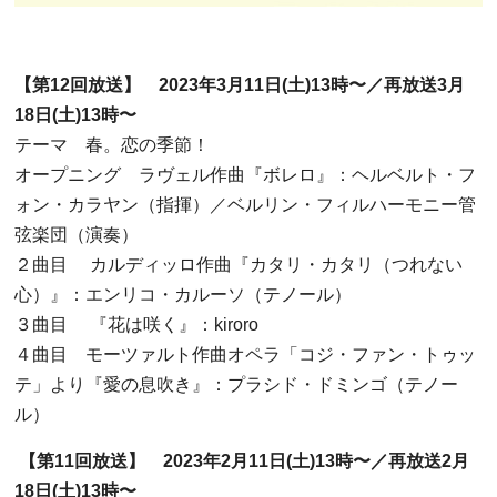
【第
12
回放送】
2023
年
3
月
11
日
(
土
)13
時〜／再放送
3
月
18
日
(
土
)13
時〜
テーマ 春。恋の季節！
オープニング ラヴェル作曲『ボレロ』：ヘルベルト・フ
ォン・カラヤン（指揮）／ベルリン・フィルハーモニー管
弦楽団（演奏）
２曲目
カルディッロ作曲『カタリ・カタリ（つれない
心）』：エンリコ・カルーソ（テノール）
３曲目
『花は咲く』：
kiroro
４曲目 モーツァルト作曲オペラ「コジ・ファン・トゥッ
テ」より『愛の息吹き』：プラシド・ドミンゴ（テノー
ル）
【第
11
回放送】
2023
年
2
月
11
日
(
土
)13
時〜／再放送
2
月
18
日
(
土
)13
時〜