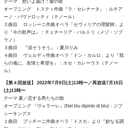
テーマ 想いよ届け！愛の歌
オープニング トスティ作曲『ラ・セレナータ』：ルチア
ーノ・パヴァロッティ（テノール）
２曲目
ロッシーニ作曲オペラ「セヴィリアの理髪師」よ
り『今の歌声は』：チェチーリア・バルトリ（メゾ・ソプ
ラノ）
３曲目
『涙そうそう』：夏川りみ
４曲目
ヴェルディ作曲オペラ「ドン・カルロ」より『我
らの魂に、友情と希望を』：ホセ・カレーラス（テノー
ル）
【第４回放送】
2022
年
7
月
9
日
(
土
)13
時〜／再放送
7
月
16
日
(
土
)13
時〜
テーマ
夏／恋する男たちの歌
オープニング
『ヴォラーレ』
(Nel blu dipinto di blu)
：ジプ
シーキングス
１曲目
プッチーニ作曲オペラ「トスカ」より『妙なる調