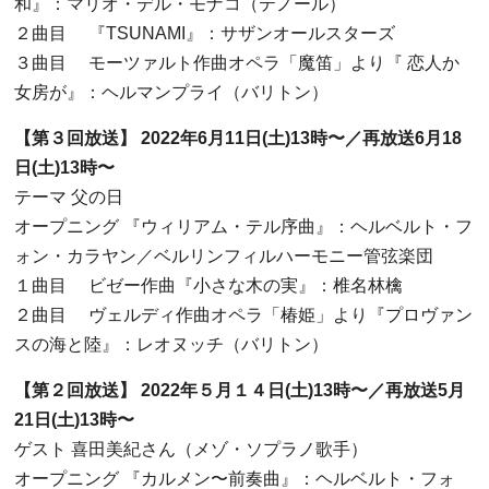
和』：マリオ・デル・モナコ（テノール）
２曲目
『
TSUNAMI
』：サザンオールスターズ
３曲目
モーツァルト作曲オペラ「魔笛」より『
恋人か
女房が』：ヘルマンプライ（バリトン）
【第３回放送】
2022
年
6
月
11
日
(
土
)13
時〜／再放送
6
月
18
日
(
土
)13
時〜
テーマ
父の日
オープニング
『ウィリアム・テル序曲』：ヘルベルト・フ
ォン・カラヤン／ベルリンフィルハーモニー管弦楽団
１曲目
ビゼー作曲『小さな木の実』：椎名林檎
２曲目
ヴェルディ作曲オペラ「椿姫」より『プロヴァン
スの海と陸』：レオヌッチ（バリトン）
【第２回放送】
2022
年５月１４日
(
土
)13
時〜／再放送
5
月
21
日
(
土
)13
時〜
ゲスト
喜田美紀さん（メゾ・ソプラノ歌手）
オープニング
『カルメン〜前奏曲』：ヘルベルト・フォ