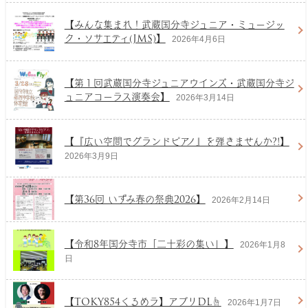
【みんな集まれ！武蔵国分寺ジュニア・ミュージッ
ク・ソサエティ(JMS)】
2026年4月6日
【第１回武蔵国分寺ジュニアウインズ・武蔵国分寺ジ
ュニアコーラス演奏会】
2026年3月14日
【『広い空間でグランドピアノ』を弾きませんか?!】
2026年3月9日
【第36回 いずみ春の祭典2026】
2026年2月14日
【令和8年国分寺市「二十彩の集い」】
2026年1月8
日
【TOKY
854くるめラ】アプリDL☝
2026年1月7日