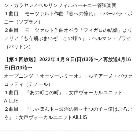
ン・カラヤン／ベルリンフィルハーモニー管弦楽団
１曲目
モーツァルト作曲『春への憧れ』：バーバラ・ボ
ニー（ソプラノ）
２曲目
モーツァルト作曲オペラ「フィガロの結婚」より
アリア『もう飛ぶまいぞ、この蝶々』：ヘルマン・プライ
（バリトン）
【第１回放送】
2022
年４月９日
(
日
)13
時〜／再放送
4
月
16
日
(
日
)13
時〜
オープニング
『オーソーレミーオ』：ルチアーノ・パヴァ
ロッティ（テノール）
１曲目
『あの町この町』：女声ヴォーカルユニット
AILLIS
２曲目
『しゃぼん玉～波浮の港～七つの子～俵はごろご
ろ』：女声ヴォーカルユニット
AILLIS