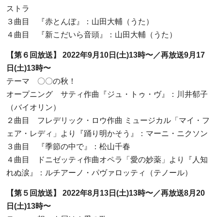
ストラ
３曲目 『赤とんぼ』：山田大輔（うた）
４曲目 『新こだいら音頭』：山田大輔（うた）
【第６回放送】
2022
年
9
月
10
日
(
土
)13
時〜／再放送
9
月
17
日
(
土
)13
時〜
テーマ 〇〇の秋！
オープニング サティ作曲『ジュ・トゥ・ヴ』：川井郁子
（バイオリン）
２曲目 フレデリック・ロウ作曲
ミュージカル「マイ・フ
ェア・レディ」より『踊り明かそう』：マーニ・ニクソン
３曲目 『季節の中で』：松山千春
４曲目 ドニゼッティ作曲オペラ「愛の妙薬」より『人知
れぬ涙』：ルチアーノ・パヴァロッティ（テノール）
【第５回放送】
2022
年
8
月
13
日
(
土
)13
時〜／再放送
8
月
20
日
(
土
)13
時〜