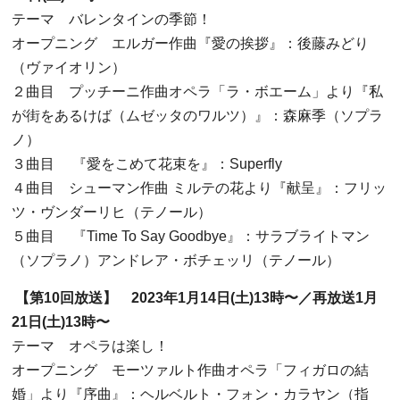
テーマ バレンタインの季節！
オープニング エルガー作曲『愛の挨拶』：後藤みどり
（ヴァイオリン）
２曲目 プッチーニ作曲オペラ「ラ・ボエーム」より『私
が街をあるけば（ムゼッタのワルツ）』：森麻季（ソプラ
ノ）
３曲目
『愛をこめて花束を』：
Superfly
４曲目 シューマン作曲
ミルテの花より『献呈』：フリッ
ツ・ヴンダーリヒ（テノール）
５曲目
『
Time To Say Goodbye
』：サラブライトマン
（ソプラノ）アンドレア・ボチェッリ（テノール）
【第
10
回放送】
2023
年
1
月
14
日
(
土
)13
時〜／再放送
1
月
21
日
(
土
)13
時〜
テーマ オペラは楽し！
オープニング モーツァルト作曲オペラ「フィガロの結
婚」より『序曲』：ヘルベルト・フォン・カラヤン（指