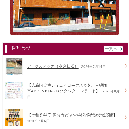
お知らせ
一覧へ
アーツスタジオ《空き状況》
2026年7月14日
【武蔵国分寺ジュニアコーラス＆女声合唱団
Hardenbergiaワクワクコンサート】
2026年8月3
日
【令和８年度 国分寺市立中学校部活動地域展開】
2026年4月6日