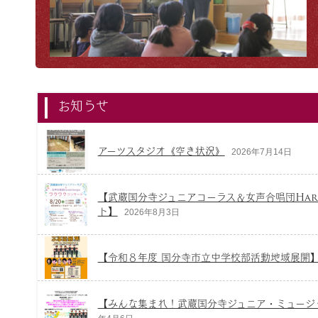
お知らせ
アーツスタジオ《空き状況》
2026年7月14日
【武蔵国分寺ジュニアコーラス＆女声合唱団Hard
ト】
2026年8月3日
【令和８年度 国分寺市立中学校部活動地域展開
【みんな集まれ！武蔵国分寺ジュニア・ミュージッ