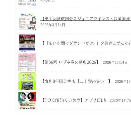
年4月6日
【第１回武蔵国分寺ジュニアウインズ・武蔵国分
2026年3月14日
【『広い空間でグランドピアノ』を弾きませんか?
【第36回 いずみ春の祭典2026】
2026年2月14日
【令和8年国分寺市「二十彩の集い」】
2026年1
【TOKY
854くるめラ】アプリDL☝
2026年1月7